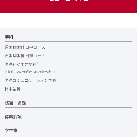
学科
通訳翻訳科 日中コース
通訳翻訳科 日韓コース
※
国際ビジネス学科
※仮称（2027年度からの改称申請中）
国際コミュニケーション学科
日本語科
就職・進路
募集要項
学生寮