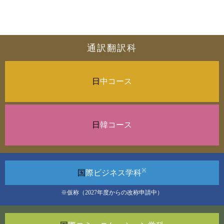
通訳翻訳科
日
中コース
日
韓コース
※
国
際ビジネス
学科
※仮称（2027年度からの改称申請中）