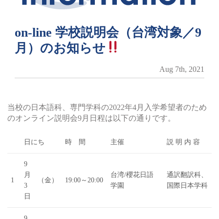
on-line 学校説明会（台湾対象／9
月）のお知らせ
Aug 7th, 2021
当校の日本語科、専門学科の2022年4月入学希望者のため
のオンライン説明会9月日程は以下の通りです。
日にち
時 間
主催
説 明 内 容
9
月
台湾/櫻花日語
通訳翻訳科、
1
（金）
19:00～20:00
3
学園
国際日本学科
日
9