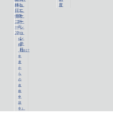
科
科
ネ
ュ
度
日
日
ス
ニ
中
韓
学
ケ
コ
コ
科
ー
※
ー
ー
シ
ス
ス
ョ
※
ン
仮
学
称
科
（2027
年
度
か
ら
の
改
称
申
請
中）