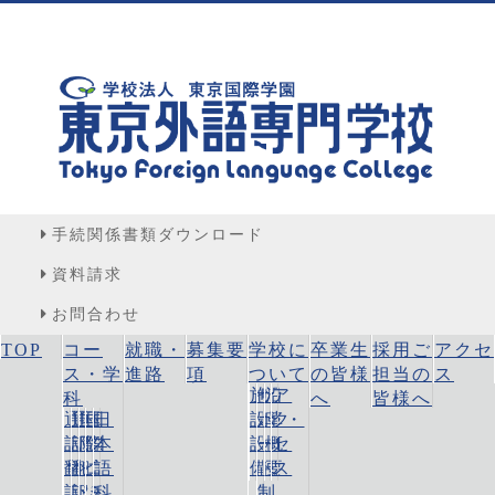
手続関係書類ダウンロード
資料請求
お問合わせ
TOP
コー
就職・
募集要
学校に
卒業生
採用ご
アクセ
ス・学
進路
項
ついて
の皆様
担当
の
ス
施
サ
沿
ア
科
へ
皆様へ
通
通
国
国
日
設・
ポ
革・
ク
訳
訳
際
際
本
設
ー
概
セ
翻
翻
ビ
コ
語
備
ト
要
ス
訳
訳
ジ
ミ
科
制