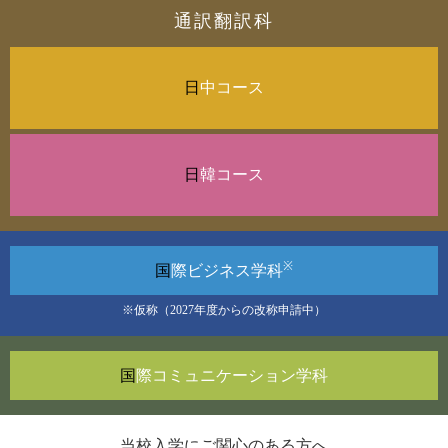
通訳翻訳科
日
中コース
日
韓コース
※
国
際ビジネス
学科
※仮称（2027年度からの改称申請中）
国
際コミュニケーション
学科
当校入学にご関心のある方へ