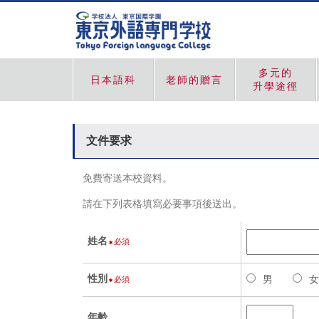
多元的
日本語科
老師的贈言
升學途徑
文件要求
免費寄送本校資料。
請在下列表格填寫必要事項後送出。
姓名
必須
性別
男
女
必須
年齡