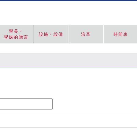
學長・
設施・設備
沿革
時間表
學姊的贈言