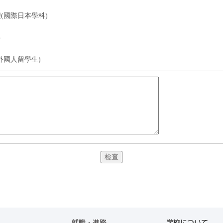
(國際日本學科)
科
外國人留學生)
就職・進路
学校について