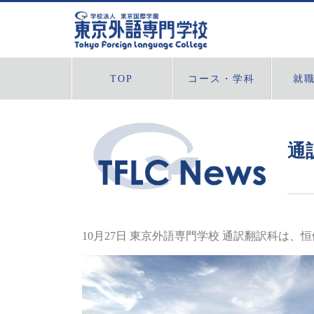
TOP
コース・学科
就
※
通訳翻訳科 日中コース
通訳翻訳科 日韓コース
国際ビジネス学科
国際コミュニケーション学科
日本語科
※仮称（2027年度からの改称申請中
通
10月27日 東京外語専門学校 通訳翻訳科は