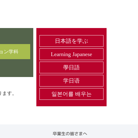
日本語を学ぶ
ョン
学科
Learning Japanese
學日語
学日语
ります。
일본어를 배우는
卒業生の皆さまへ