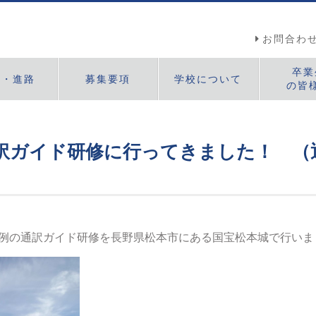
お問合わ
卒業
職・進路
募集要項
学校について
の皆
施設・設備
サポート制度
沿革・概要
アクセス
）
訳ガイド研修に行ってきました！ （
、恒例の通訳ガイド研修を長野県松本市にある国宝松本城で行い