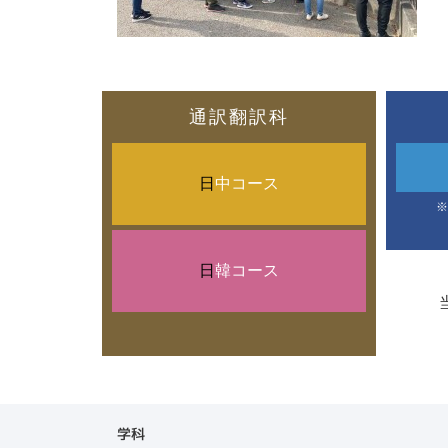
通訳翻訳科
日
中コース
※
日
韓コース
学科