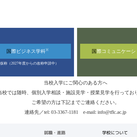
※
国
際ビジネス
学科
国
際コミュニケーシ
仮称（2027年度からの改称申請中）
当校入学にご関心のある方へ
当校では随時、個別入学相談・施設見学・授業見学を行ってお
ご希望の方は下記までご連絡ください。
連絡先／tel: 03-3367-1181 e-mail: info@tflc.ac.jp
就職・進路
学校について