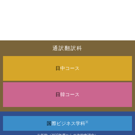
通訳翻訳科
日
中コース
日
韓コース
※
国
際ビジネス
学科