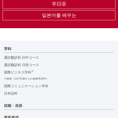
学日语
일본어를 배우는
学科
通訳翻訳科 日中コース
通訳翻訳科 日韓コース
※
国際ビジネス学科
※仮称（2027年度からの改称申請中）
国際コミュニケーション学科
日本語科
就職・進路
募集要項