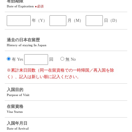
有効期限
Date of Expiration
必須
年（Y）
月（M）
日（D）
過去の
日本在留歴
History of staying In Japan
有 Yes
回
無 No
※累計来日回数（同一在留資格での一時帰国／再入国を除
く）、記入は新しい順に記入ください。
入国目的
Purpose of Visit
在留資格
Visa Status
入国年月日
Date of Arrival