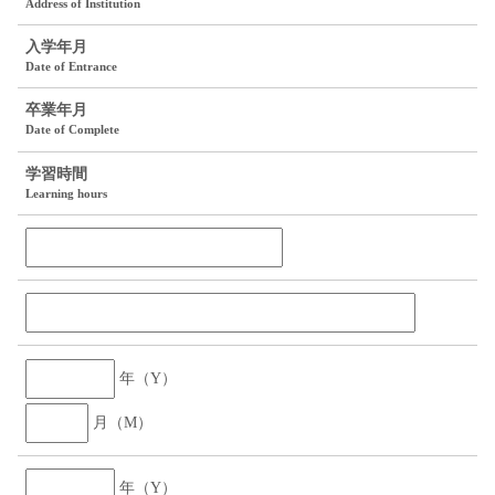
Address of Institution
入学年月
Date of Entrance
卒業年月
Date of Complete
学習時間
Learning hours
年（Y）
月（M）
年（Y）