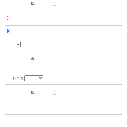
年
月
点
その他
年
月