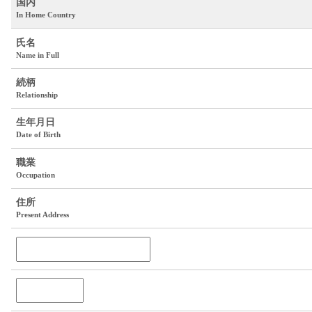
国内
In Home Country
氏名
Name in Full
続柄
Relationship
生年月日
Date of Birth
職業
Occupation
住所
Present Address